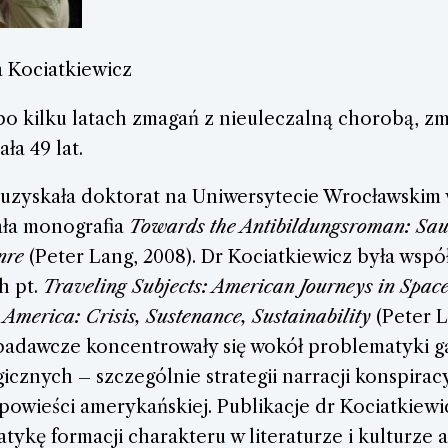
a Kociatkiewicz
 po kilku latach zmagań z nieuleczalną chorobą, zm
ła 49 lat.
 uzyskała doktorat na Uniwersytecie Wrocławskim w
ała monografia
Towards the Antibildungsroman: Sau
nre
(Peter Lang, 2008). Dr Kociatkiewicz była wsp
h pt.
Traveling Subjects: American Journeys in Spac
 America: Crisis, Sustenance, Sustainability
(Peter La
badawcze koncentrowały się wokół problematyki g
gicznych – szczególnie strategii narracji konspirac
powieści amerykańskiej. Publikacje dr Kociatkiew
ykę formacji charakteru w literaturze i kulturze 