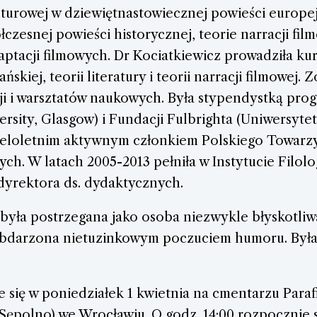
turowej w dziewiętnastowiecznej powieści europej
czesnej powieści historycznej, teorie narracji film
ptacji filmowych. Dr Kociatkiewicz prowadziła kur
ńskiej, teorii literatury i teorii narracji filmowej.
ji i warsztatów naukowych. Była stypendystką pr
ersity, Glasgow) i Fundacji Fulbrighta (Uniwersytet 
ieloletnim aktywnym członkiem Polskiego Towarz
h. W latach 2005-2013 pełniła w Instytucie Filolog
 dyrektora ds. dydaktycznych.
 była postrzegana jako osoba niezwykle błyskotliw
obdarzona nietuzinkowym poczuciem humoru. Był
się w poniedziałek 1 kwietnia na cmentarzu Paraf
(Sępolno) we Wrocławiu. O godz. 14:00 rozpocznie 