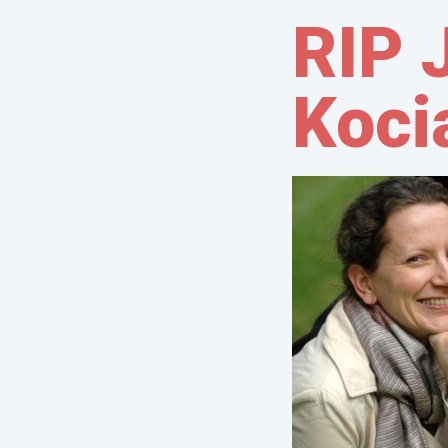
RIP 
Koci