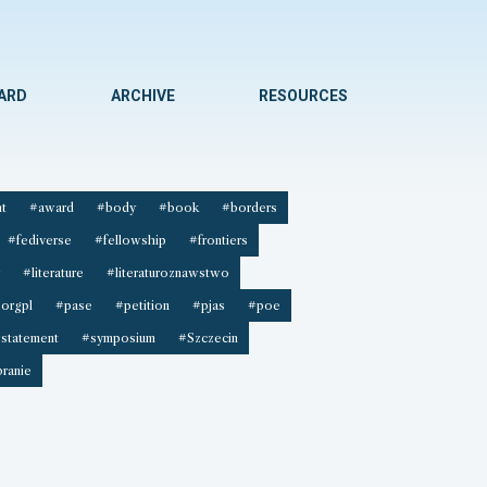
WARD
ARCHIVE
RESOURCES
t
#award
#body
#book
#borders
#fediverse
#fellowship
#frontiers
#literature
#literaturoznawstwo
orgpl
#pase
#petition
#pjas
#poe
statement
#symposium
#Szczecin
ranie