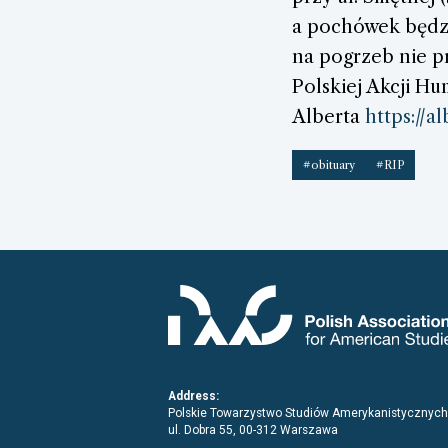
a pochówek będzie
na pogrzeb nie p
Polskiej Akcji H
Alberta
https://a
#obituary
#RIP
Address:
Polskie Towarzystwo Studiów Amerykanistycznych
ul. Dobra 55, 00-312 Warszawa