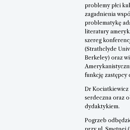
problemy płci kul
zagadnienia współ
problematykę ada
literatury ameryka
szereg konferenc
(Strathclyde Univ
Berkeley) oraz w
Amerykanistycznyc
funkcję zastępcy
Dr Kociatkiewicz
serdeczna oraz 
dydaktykiem.
Pogrzeb odbędzie 
przy ul. Smętnej 