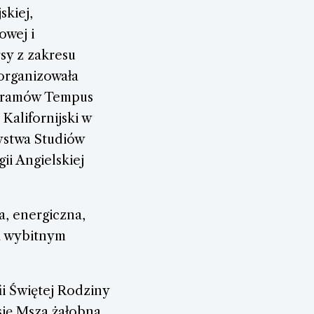
skiej,
owej i
sy z zakresu
 Zorganizowała
ogramów Tempus
Kalifornijski w
ystwa Studiów
ii Angielskiej
a, energiczna,
a wybitnym
ii Świętej Rodziny
się Msza żałobna,