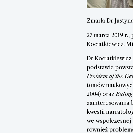
Zmarła Dr Justyn
27 marca 2019 r.,
Kociatkiewicz. Mia
Dr Kociatkiewicz
podstawie powst
Problem of the Ge
tomów naukowyc
2004) oraz
Eating
zainteresowania 
kwestii narratolo
we współczesnej 
również problemat