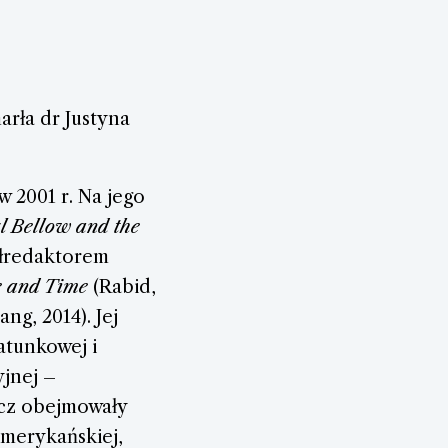
arła dr Justyna
 2001 r. Na jego
l Bellow and the
ółredaktorem
e and Time
(Rabid,
ng, 2014). Jej
atunkowej i
yjnej –
icz obejmowały
amerykańskiej,