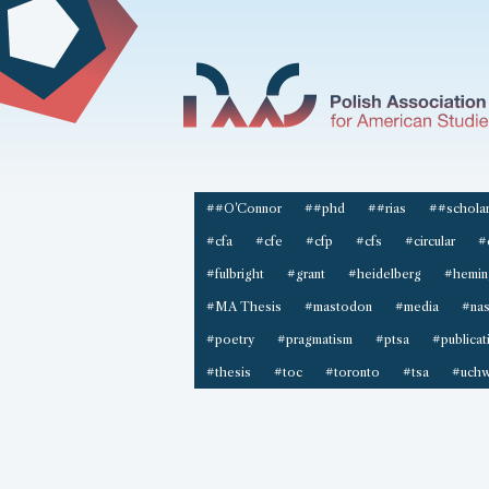
##O'Connor
##phd
##rias
##scholar
#cfa
#cfe
#cfp
#cfs
#circular
#
#fulbright
#grant
#heidelberg
#hemin
#MA Thesis
#mastodon
#media
#na
#poetry
#pragmatism
#ptsa
#publicat
#thesis
#toc
#toronto
#tsa
#uchw