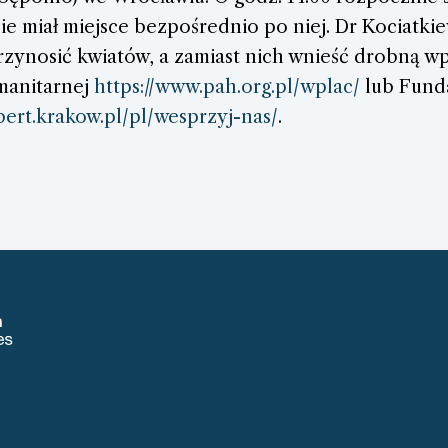
 miał miejsce bezpośrednio po niej. Dr Kociatkiew
rzynosić kwiatów, a zamiast nich wnieść drobną wp
umanitarnej
https://www.pah.org.pl/wplac/
lub Funda
lbert.krakow.pl/pl/wesprzyj-nas/
.