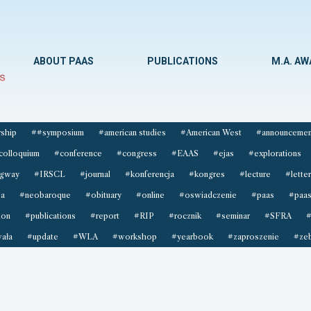
ABOUT PAAS
PUBLICATIONS
M.A. A
ship
##symposium
#american studies
#American West
#announcemen
colloquium
#conference
#congress
#EAAS
#ejas
#explorations
gway
#IRSCL
#journal
#konferencja
#kongres
#lecture
#letter
sa
#neobaroque
#obituary
#online
#oswiadczenie
#paas
#paas
ion
#publications
#report
#RIP
#rocznik
#seminar
#SFRA
#
ała
#update
#WLA
#workshop
#yearbook
#zaproszenie
#zeb