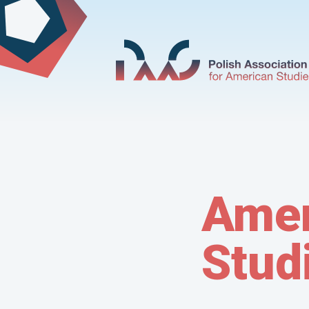
Amer
Stud